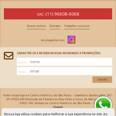
(11) 96608-6068
SAC:
Quem somos
Dúvidas
Trabalhe conosco
CADASTRE-SE E RECEBA NOSSAS NOVIDADES E PROMOÇÕES.
Nome
Email
ENVIAR
Visite nossa loja no Centro Histórico de São Paulo - Cavalheiro Basílio Jafet, 107 -
SP, 01022-020 (Retirada de Pedido) ou Rua Vinte e Cinco de Março, 576 - SP,
01021-100, Ambas no Centro Histórico de São Paulo - SP
[mapa]
Armarinhos Santa Cecília Ltda | CNPJ: 61.069.639/0001-18
Nossa loja utiliza cookies para melhorar a sua experiência no site. Ao
Os preços e as condições de pagamento apresentadas na loja virtual não valem para nossa loja física e