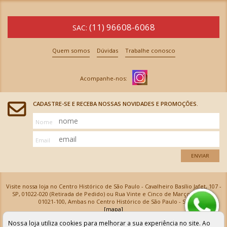
(11) 96608-6068
SAC:
Quem somos
Dúvidas
Trabalhe conosco
CADASTRE-SE E RECEBA NOSSAS NOVIDADES E PROMOÇÕES.
Nome
Email
ENVIAR
Visite nossa loja no Centro Histórico de São Paulo - Cavalheiro Basílio Jafet, 107 -
SP, 01022-020 (Retirada de Pedido) ou Rua Vinte e Cinco de Março, 576 - SP,
01021-100, Ambas no Centro Histórico de São Paulo - SP
[mapa]
Armarinhos Santa Cecília Ltda | CNPJ: 61.069.639/0001-18
Nossa loja utiliza cookies para melhorar a sua experiência no site. Ao
Os preços e as condições de pagamento apresentadas na loja virtual não valem para nossa loja física e