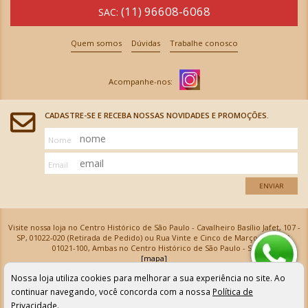
(11) 96608-6068
SAC:
Quem somos
Dúvidas
Trabalhe conosco
CADASTRE-SE E RECEBA NOSSAS NOVIDADES E PROMOÇÕES.
Nome
Email
ENVIAR
Visite nossa loja no Centro Histórico de São Paulo - Cavalheiro Basílio Jafet, 107 -
SP, 01022-020 (Retirada de Pedido) ou Rua Vinte e Cinco de Março, 576 - SP,
01021-100, Ambas no Centro Histórico de São Paulo - SP
[mapa]
Armarinhos Santa Cecília Ltda | CNPJ: 61.069.639/0001-18
Nossa loja utiliza cookies para melhorar a sua experiência no site. Ao
Os preços e as condições de pagamento apresentadas na loja virtual não valem para nossa loja física e
podem sofrer alterações sem aviso prévio. Vendas com cartão de crédito sujeitas a análise e
continuar navegando, você concorda com a nossa
Política de
confirmação de dados.
Privacidade
.