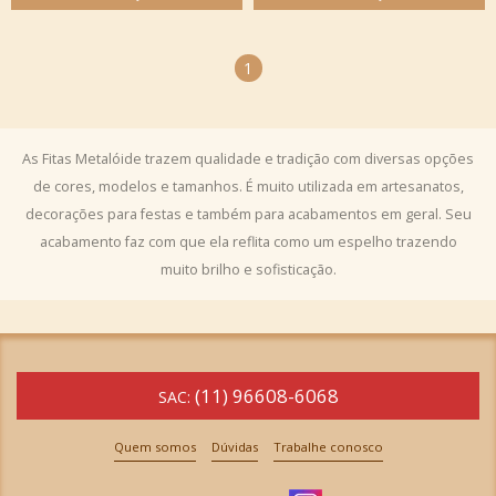
1
As Fitas Metalóide trazem qualidade e tradição com diversas opções
de cores, modelos e tamanhos. É muito utilizada em artesanatos,
decorações para festas e também para acabamentos em geral. Seu
acabamento faz com que ela reflita como um espelho trazendo
muito brilho e sofisticação.
(11) 96608-6068
SAC:
Quem somos
Dúvidas
Trabalhe conosco