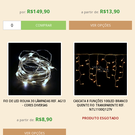
R$149,90
R$13,90
por:
a partir de:
FIO DE LED ROLHA 30 LÂMPADAS REF. AG13
CASCATA 8 FUNÇÕES 100LED BRANCO
- CORES DIVERSAS
QUENTE FIO TRANSPARENTE REF.
NTL1100Q127V
R$8,90
ESGOTADO
a partir de: