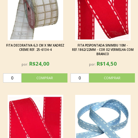
FITA DECORATIVA 6,3 CM X 9M XADREZ
FITA PESPONTADA SINIMBU 10M -
CREME REF. 25-6134-4
REF.1862/22MM - COR 02 VERMELHA COM
BRANCO
R$24,00
R$14,50
por:
por: