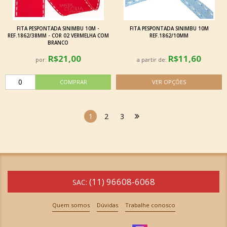
FITA PESPONTADA SINIMBU 10M -
FITA PESPONTADA SINIMBU 10M
REF.1862/38MM - COR 02 VERMELHA COM
REF.1862/10MM
BRANCO
R$21,00
R$11,60
por:
a partir de:
1
2
3
(11) 96608-6068
SAC:
Quem somos
Dúvidas
Trabalhe conosco