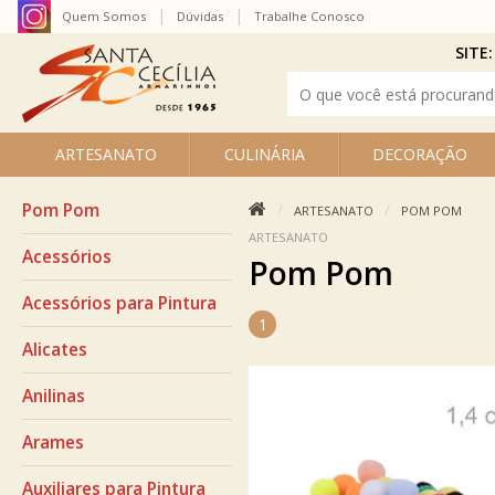
Quem Somos
Dúvidas
Trabalhe Conosco
SITE:
ARTESANATO
CULINÁRIA
DECORAÇÃO
Pom Pom
ARTESANATO
POM POM
ARTESANATO
Acessórios
Pom Pom
Acessórios para Pintura
1
Alicates
Anilinas
Arames
Auxiliares para Pintura