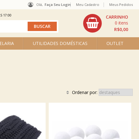
Olá,
Faça Seu Login
Meu Cadastro
Meus Pedidos
S 17:00
0
R$0,00
ELARIA
UTILIDADES DOMÉSTICAS
OUTLET
Ordenar por: