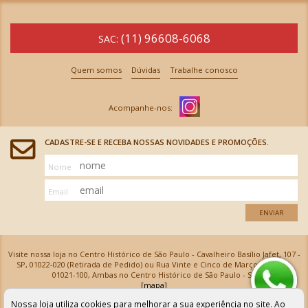
(11) 96608-6068
SAC:
Quem somos
Dúvidas
Trabalhe conosco
CADASTRE-SE E RECEBA NOSSAS NOVIDADES E PROMOÇÕES.
Nome
Email
ENVIAR
Visite nossa loja no Centro Histórico de São Paulo - Cavalheiro Basílio Jafet, 107 -
SP, 01022-020 (Retirada de Pedido) ou Rua Vinte e Cinco de Março, 576 - SP,
01021-100, Ambas no Centro Histórico de São Paulo - SP
[mapa]
Armarinhos Santa Cecília Ltda | CNPJ: 61.069.639/0001-18
Nossa loja utiliza cookies para melhorar a sua experiência no site. Ao