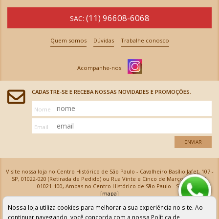
(11) 96608-6068
SAC:
Quem somos
Dúvidas
Trabalhe conosco
CADASTRE-SE E RECEBA NOSSAS NOVIDADES E PROMOÇÕES.
Nome
Email
ENVIAR
Visite nossa loja no Centro Histórico de São Paulo - Cavalheiro Basílio Jafet, 107 -
SP, 01022-020 (Retirada de Pedido) ou Rua Vinte e Cinco de Março, 576 - SP,
01021-100, Ambas no Centro Histórico de São Paulo - SP
[mapa]
Armarinhos Santa Cecília Ltda | CNPJ: 61.069.639/0001-18
Nossa loja utiliza cookies para melhorar a sua experiência no site. Ao
Os preços e as condições de pagamento apresentadas na loja virtual não valem para nossa loja física e
podem sofrer alterações sem aviso prévio. Vendas com cartão de crédito sujeitas a análise e
continuar navegando, você concorda com a nossa
Política de