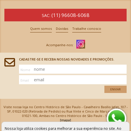
(11) 96608-6068
SAC:
Quem somos
Dúvidas
Trabalhe conosco
CADASTRE-SE E RECEBA NOSSAS NOVIDADES E PROMOÇÕES.
Nome
Email
ENVIAR
Visite nossa loja no Centro Histórico de São Paulo - Cavalheiro Basílio Jafet, 107 -
SP, 01022-020 (Retirada de Pedido) ou Rua Vinte e Cinco de Março, 576 - SP,
01021-100, Ambas no Centro Histórico de São Paulo - SP
[mapa]
Armarinhos Santa Cecília Ltda | CNPJ: 61.069.639/0001-18
Nossa loja utiliza cookies para melhorar a sua experiência no site. Ao
Os preços e as condições de pagamento apresentadas na loja virtual não valem para nossa loja física e