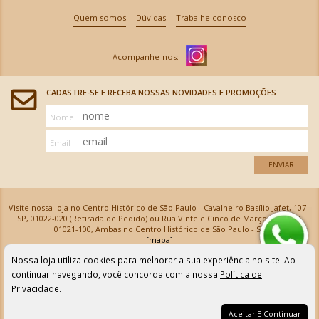
Quem somos
Dúvidas
Trabalhe conosco
CADASTRE-SE E RECEBA NOSSAS NOVIDADES E PROMOÇÕES.
Nome
Email
ENVIAR
Visite nossa loja no Centro Histórico de São Paulo - Cavalheiro Basílio Jafet, 107 -
SP, 01022-020 (Retirada de Pedido) ou Rua Vinte e Cinco de Março, 576 - SP,
01021-100, Ambas no Centro Histórico de São Paulo - SP
[mapa]
Armarinhos Santa Cecília Ltda | CNPJ: 61.069.639/0001-18
Nossa loja utiliza cookies para melhorar a sua experiência no site. Ao
Os preços e as condições de pagamento apresentadas na loja virtual não valem para nossa loja física e
podem sofrer alterações sem aviso prévio. Vendas com cartão de crédito sujeitas a análise e
continuar navegando, você concorda com a nossa
Política de
confirmação de dados.
Privacidade
.
Aceitar E Continuar