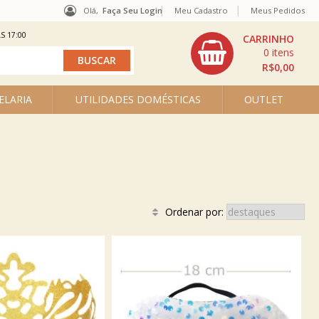
Olá,
Faça Seu Login
Meu Cadastro
Meus Pedidos
S 17:00
0
R$0,00
ELARIA
UTILIDADES DOMÉSTICAS
OUTLET
Ordenar por: