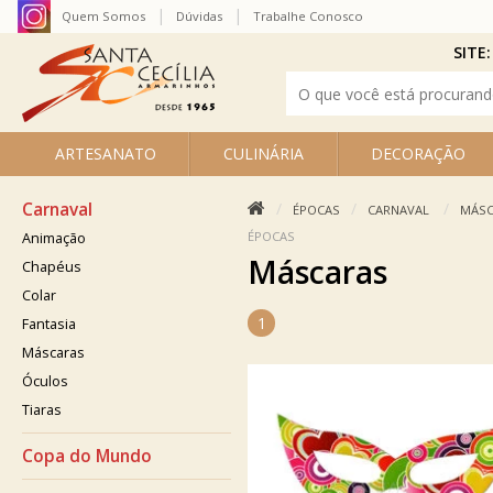
Quem Somos
Dúvidas
Trabalhe Conosco
SITE:
ARTESANATO
CULINÁRIA
DECORAÇÃO
Carnaval
ÉPOCAS
CARNAVAL
MÁSC
ÉPOCAS
Animação
Máscaras
Chapéus
Colar
1
Fantasia
Máscaras
Óculos
Tiaras
Copa do Mundo