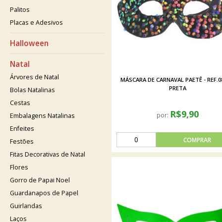
Palitos
Placas e Adesivos
Halloween
Natal
Árvores de Natal
MÁSCARA DE CARNAVAL PAETÊ - REF.0
PRETA
Bolas Natalinas
Cestas
R$9,90
por:
Embalagens Natalinas
Enfeites
Festões
Fitas Decorativas de Natal
Flores
Gorro de Papai Noel
Guardanapos de Papel
Guirlandas
Laços