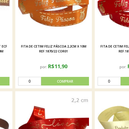
 ECF
FITA DE CETIM FELIZ PÁSCOA 2,2CM X 10M
FITA DE CETIM FE
0M
REF.1870/22 COR01
REF.18
R$11,90
por:
por: