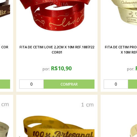
H COR
FITA DE CETIM LOVE 2,2CM X 10M REF.1887/22
FITA DE CETIM PR
COR01
X 10M REF
R$10,90
por:
por: