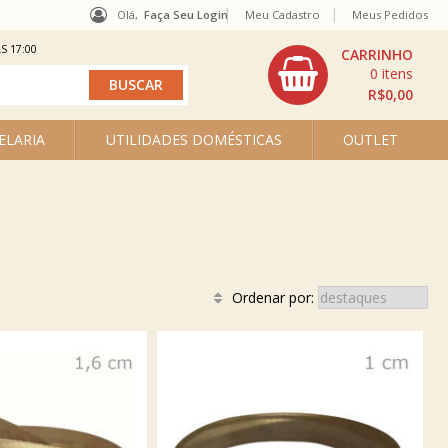
Olá,
Faça Seu Login
Meu Cadastro
Meus Pedidos
S 17:00
0
R$0,00
ELARIA
UTILIDADES DOMÉSTICAS
OUTLET
Ordenar por: