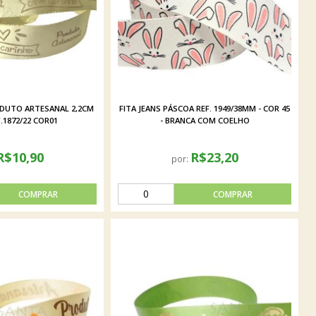
ODUTO ARTESANAL 2,2CM
FITA JEANS PÁSCOA REF. 1949/38MM - COR 45
.1872/22 COR01
- BRANCA COM COELHO
R$10,90
R$23,20
por: