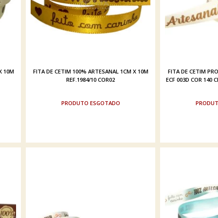
X 10M
FITA DE CETIM 100% ARTESANAL 1CM X 10M
FITA DE CETIM P
REF.1984/10 COR02
ECF 003D COR 140 
ESGOTADO