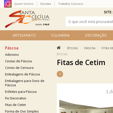
Quem Somos
Dúvidas
Trabalhe Conosco
SITE:
ARTESANATO
CULINÁRIA
DECORAÇÃO
Páscoa
ÉPOCAS
PÁSCOA
FITAS D
ÉPOCAS
Adesivos
Fitas de Cetim
Cestas de Páscoa
Cones de Cenoura
1
Embalagens de Páscoa
Embalagens para Ovos de
Páscoa
Enfeites para Páscoa
Fio Decorativo
Fitas de Cetim
Forma de Ovo Simples