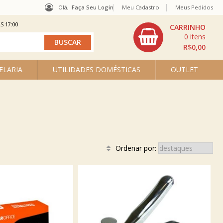
Olá,
Faça Seu Login
Meu Cadastro
Meus Pedidos
S 17:00
0
R$0,00
ELARIA
UTILIDADES DOMÉSTICAS
OUTLET
Ordenar por: