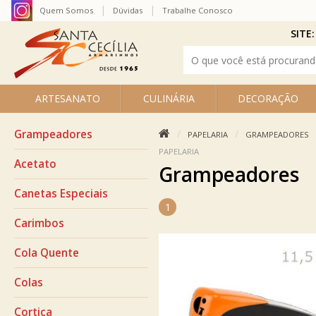
Quem Somos
Dúvidas
Trabalhe Conosco
SITE:
ARTESANATO
CULINÁRIA
DECORAÇÃO
Grampeadores
PAPELARIA
GRAMPEADORES
PAPELARIA
Acetato
Grampeadores
Canetas Especiais
1
Carimbos
Cola Quente
Colas
Cortiça