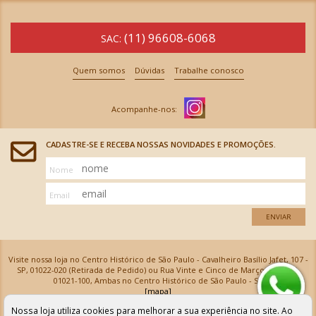
(11) 96608-6068
SAC:
Quem somos
Dúvidas
Trabalhe conosco
CADASTRE-SE E RECEBA NOSSAS NOVIDADES E PROMOÇÕES.
Nome
Email
ENVIAR
Visite nossa loja no Centro Histórico de São Paulo - Cavalheiro Basílio Jafet, 107 -
SP, 01022-020 (Retirada de Pedido) ou Rua Vinte e Cinco de Março, 576 - SP,
01021-100, Ambas no Centro Histórico de São Paulo - SP
[mapa]
Armarinhos Santa Cecília Ltda | CNPJ: 61.069.639/0001-18
Nossa loja utiliza cookies para melhorar a sua experiência no site. Ao
Os preços e as condições de pagamento apresentadas na loja virtual não valem para nossa loja física e