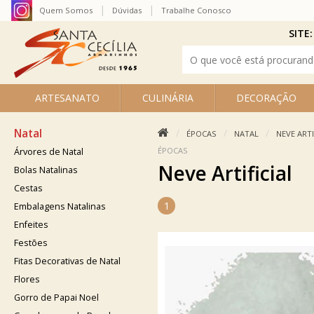
Quem Somos
Dúvidas
Trabalhe Conosco
SITE:
ARTESANATO
CULINÁRIA
DECORAÇÃO
Natal
ÉPOCAS
NATAL
NEVE ARTI
ÉPOCAS
Árvores de Natal
Neve Artificial
Bolas Natalinas
Cestas
1
Embalagens Natalinas
Enfeites
Festões
Fitas Decorativas de Natal
Flores
Gorro de Papai Noel