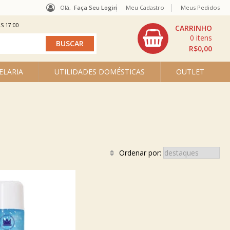
Olá,
Faça Seu Login
Meu Cadastro
Meus Pedidos
S 17:00
0
R$0,00
ELARIA
UTILIDADES DOMÉSTICAS
OUTLET
Ordenar por: