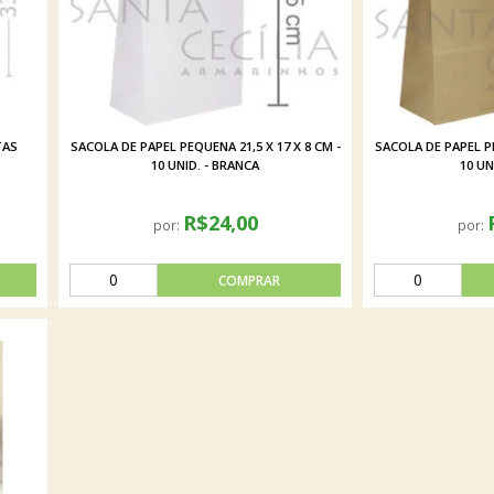
TAS
SACOLA DE PAPEL PEQUENA 21,5 X 17 X 8 CM -
SACOLA DE PAPEL PE
10 UNID. - BRANCA
10 UN
R$24,00
por:
por: