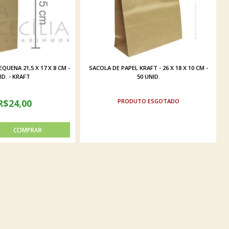
QUENA 21,5 X 17 X 8 CM -
SACOLA DE PAPEL KRAFT - 26 X 18 X 10 CM -
ID. - KRAFT
50 UNID.
R$24,00
ESGOTADO