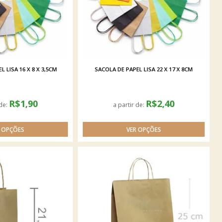
 LISA 16 X 8 X 3,5CM
SACOLA DE PAPEL LISA 22 X 17 X 8CM
R$1,90
R$2,40
 de:
a partir de: