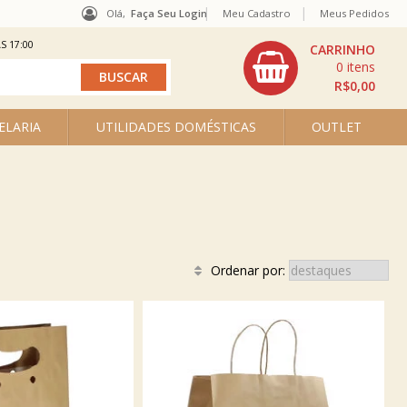
Olá,
Faça Seu Login
Meu Cadastro
Meus Pedidos
S 17:00
0
R$0,00
ELARIA
UTILIDADES DOMÉSTICAS
OUTLET
Ordenar por: