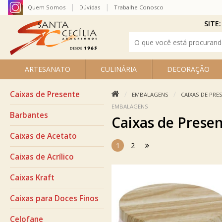
Quem Somos
Dúvidas
Trabalhe Conosco
SITE:
ARTESANATO
CULINÁRIA
DECORAÇÃO
Caixas de Presente
EMBALAGENS
CAIXAS DE PRE
EMBALAGENS
Barbantes
Caixas de Prese
Caixas de Acetato
1
2
Caixas de Acrílico
Caixas Kraft
Caixas para Doces Finos
Celofane