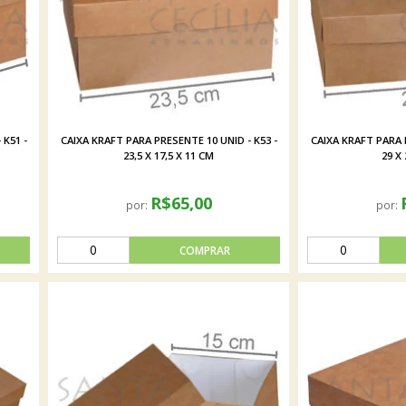
 K51 -
CAIXA KRAFT PARA PRESENTE 10 UNID - K53 -
CAIXA KRAFT PARA P
23,5 X 17,5 X 11 CM
29 X
R$65,00
por:
por: