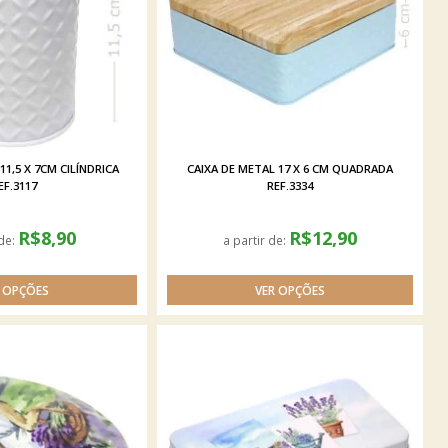
11,5 X 7CM CILÍNDRICA
CAIXA DE METAL 17 X 6 CM QUADRADA
EF.3117
REF.3334
R$8,90
R$12,90
 de:
a partir de: