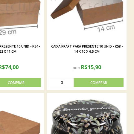
RESENTE 10 UNID - K54 -
CAIXA KRAFT PARA PRESENTE 10 UNID - K58 -
 22 X 11 CM
14 X 10 X 6,5 CM
R$74,00
R$15,90
por: