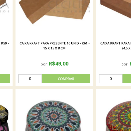
 K59 -
CAIXA KRAFT PARA PRESENTE 10 UNID - K61 -
CAIXA KRAFT PARA P
15 X 15 X 8 CM
24,5 X
R$49,00
por:
por: