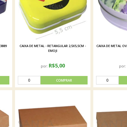
03889
CAIXA DE METAL - RETANGULAR 2,5X5,5CM -
CAIXA DE METAL OVA
EMOJI
R$5,00
por:
por: