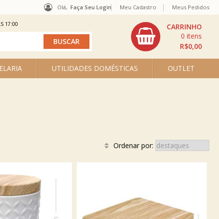
Olá,
Faça Seu Login
Meu Cadastro
Meus Pedidos
S 17:00
0
R$0,00
ELARIA
UTILIDADES DOMÉSTICAS
OUTLET
Ordenar por: