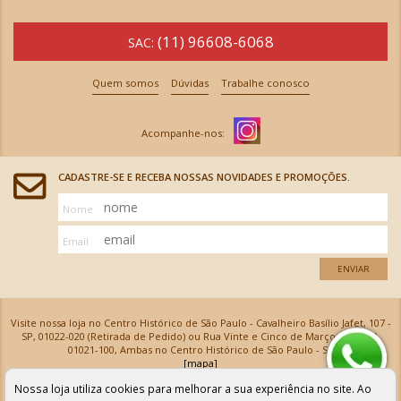
(11) 96608-6068
SAC:
Quem somos
Dúvidas
Trabalhe conosco
CADASTRE-SE E RECEBA NOSSAS NOVIDADES E PROMOÇÕES.
Nome
Email
ENVIAR
Visite nossa loja no Centro Histórico de São Paulo - Cavalheiro Basílio Jafet, 107 -
SP, 01022-020 (Retirada de Pedido) ou Rua Vinte e Cinco de Março, 576 - SP,
01021-100, Ambas no Centro Histórico de São Paulo - SP
[mapa]
Armarinhos Santa Cecília Ltda | CNPJ: 61.069.639/0001-18
Nossa loja utiliza cookies para melhorar a sua experiência no site. Ao
Os preços e as condições de pagamento apresentadas na loja virtual não valem para nossa loja física e