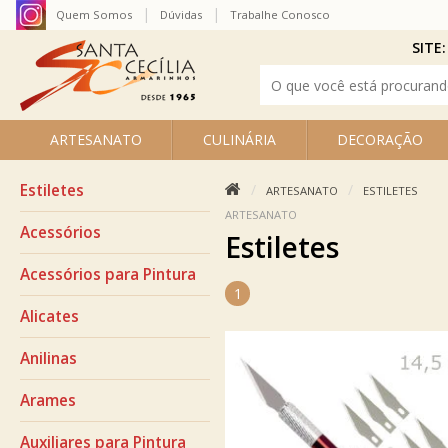
Quem Somos
Dúvidas
Trabalhe Conosco
SITE:
ARTESANATO
CULINÁRIA
DECORAÇÃO
Estiletes
ARTESANATO
ESTILETES
ARTESANATO
Acessórios
Estiletes
Acessórios para Pintura
1
Alicates
Anilinas
Arames
Auxiliares para Pintura