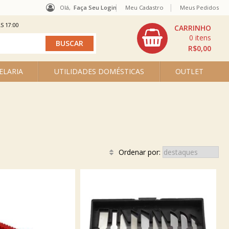
Olá,
Faça Seu Login
Meu Cadastro
Meus Pedidos
S 17:00
0
R$0,00
ELARIA
UTILIDADES DOMÉSTICAS
OUTLET
Ordenar por: