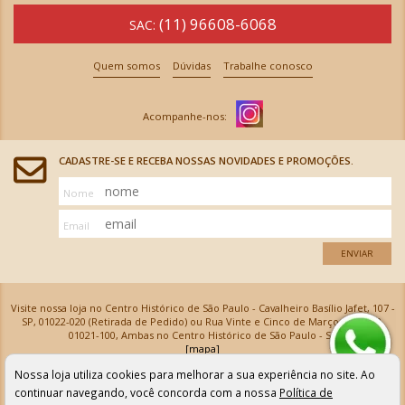
(11) 96608-6068
SAC:
Quem somos
Dúvidas
Trabalhe conosco
CADASTRE-SE E RECEBA NOSSAS NOVIDADES E PROMOÇÕES.
Nome
Email
ENVIAR
Visite nossa loja no Centro Histórico de São Paulo - Cavalheiro Basílio Jafet, 107 -
SP, 01022-020 (Retirada de Pedido) ou Rua Vinte e Cinco de Março, 576 - SP,
01021-100, Ambas no Centro Histórico de São Paulo - SP
[mapa]
Armarinhos Santa Cecília Ltda | CNPJ: 61.069.639/0001-18
Nossa loja utiliza cookies para melhorar a sua experiência no site. Ao
Os preços e as condições de pagamento apresentadas na loja virtual não valem para nossa loja física e
podem sofrer alterações sem aviso prévio. Vendas com cartão de crédito sujeitas a análise e
continuar navegando, você concorda com a nossa
Política de
confirmação de dados.