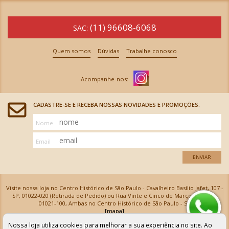
(11) 96608-6068
SAC:
Quem somos
Dúvidas
Trabalhe conosco
CADASTRE-SE E RECEBA NOSSAS NOVIDADES E PROMOÇÕES.
Nome
Email
ENVIAR
Visite nossa loja no Centro Histórico de São Paulo - Cavalheiro Basílio Jafet, 107 -
SP, 01022-020 (Retirada de Pedido) ou Rua Vinte e Cinco de Março, 576 - SP,
01021-100, Ambas no Centro Histórico de São Paulo - SP
[mapa]
Armarinhos Santa Cecília Ltda | CNPJ: 61.069.639/0001-18
Nossa loja utiliza cookies para melhorar a sua experiência no site. Ao
Os preços e as condições de pagamento apresentadas na loja virtual não valem para nossa loja física e