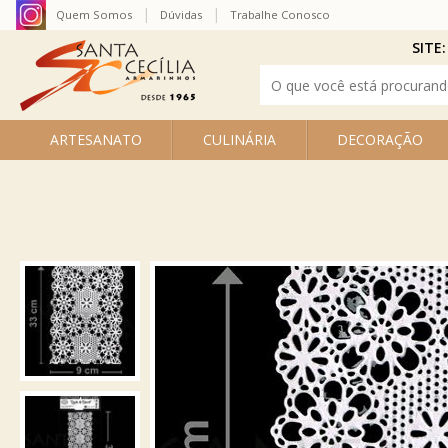
Quem Somos
Dúvidas
Trabalhe Conosco
SITE:
ARTESANATO
CULINÁRIA
DECORAÇÃO