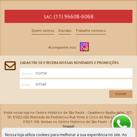
(11) 96608-6068
SAC:
Quem somos
Dúvidas
Trabalhe conosco
CADASTRE-SE E RECEBA NOSSAS NOVIDADES E PROMOÇÕES.
Nome
Email
ENVIAR
Visite nossa loja no Centro Histórico de São Paulo - Cavalheiro Basílio Jafet, 107 -
SP, 01022-020 (Retirada de Pedido) ou Rua Vinte e Cinco de Março, 576 - SP,
01021-100, Ambas no Centro Histórico de São Paulo - SP
[mapa]
Armarinhos Santa Cecília Ltda | CNPJ: 61.069.639/0001-18
Nossa loja utiliza cookies para melhorar a sua experiência no site. Ao
Os preços e as condições de pagamento apresentadas na loja virtual não valem para nossa loja física e