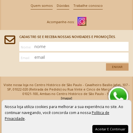
Quem somos
Dúvidas
Trabalhe conosco
CADASTRE-SE E RECEBA NOSSAS NOVIDADES E PROMOÇÕES.
Nome
Email
ENVIAR
Visite nossa loja no Centro Histórico de São Paulo - Cavalheiro Basílio Jafet, 107 -
SP, 01022-020 (Retirada de Pedido) ou Rua Vinte e Cinco de Março, 576 - SP,
01021-100, Ambas no Centro Histórico de São Paulo - SP
[mapa]
Armarinhos Santa Cecília Ltda | CNPJ: 61.069.639/0001-18
Nossa loja utiliza cookies para melhorar a sua experiência no site. Ao
Os preços e as condições de pagamento apresentadas na loja virtual não valem para nossa loja física e
podem sofrer alterações sem aviso prévio. Vendas com cartão de crédito sujeitas a análise e
continuar navegando, você concorda com a nossa
Política de
confirmação de dados.
Privacidade
.
Aceitar E Continuar