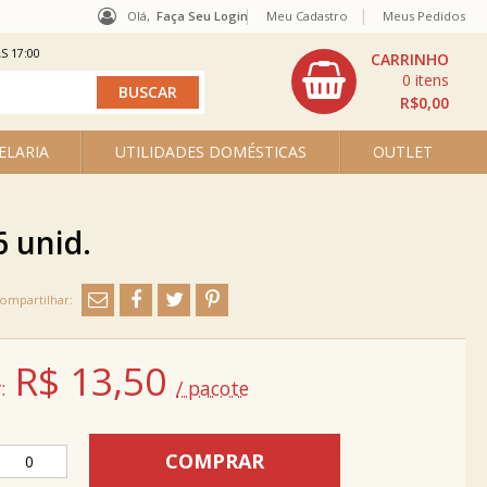
Olá,
Faça Seu Login
Meu Cadastro
Meus Pedidos
S 17:00
0
R$0,00
ELARIA
UTILIDADES DOMÉSTICAS
OUTLET
 unid.
R$
13,50
:
/ pacote