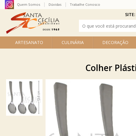
Quem Somos
Dúvidas
Trabalhe Conosco
SITE:
ARTESANATO
CULINÁRIA
DECORAÇÃO
Colher Plást