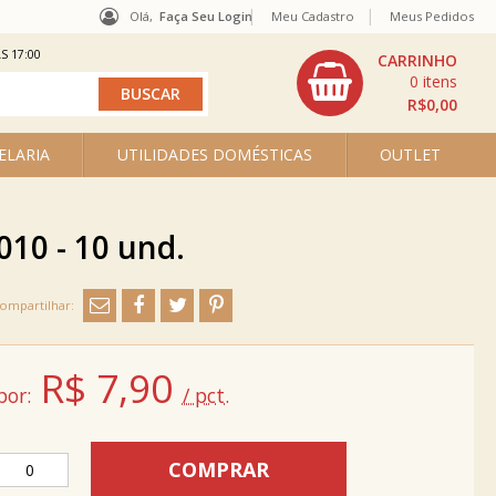
Olá,
Faça Seu Login
Meu Cadastro
Meus Pedidos
S 17:00
0
R$0,00
ELARIA
UTILIDADES DOMÉSTICAS
OUTLET
010 - 10 und.
R$
7,90
por:
/ pct.