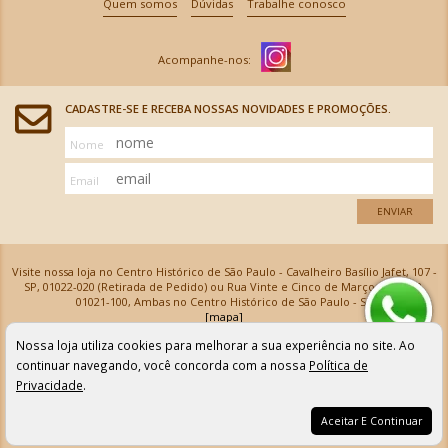
Quem somos
Dúvidas
Trabalhe conosco
CADASTRE-SE E RECEBA NOSSAS NOVIDADES E PROMOÇÕES.
Nome
Email
ENVIAR
Visite nossa loja no Centro Histórico de São Paulo - Cavalheiro Basílio Jafet, 107 -
SP, 01022-020 (Retirada de Pedido) ou Rua Vinte e Cinco de Março, 576 - SP,
01021-100, Ambas no Centro Histórico de São Paulo - SP
[mapa]
Armarinhos Santa Cecília Ltda | CNPJ: 61.069.639/0001-18
Nossa loja utiliza cookies para melhorar a sua experiência no site. Ao
Os preços e as condições de pagamento apresentadas na loja virtual não valem para nossa loja física e
podem sofrer alterações sem aviso prévio. Vendas com cartão de crédito sujeitas a análise e
continuar navegando, você concorda com a nossa
Política de
confirmação de dados.
Privacidade
.
Aceitar E Continuar