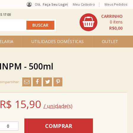
Olá,
Faça Seu Login
Meu Cadastro
Meus Pedidos
S 17:00
0
R$0,00
ELARIA
UTILIDADES DOMÉSTICAS
OUTLET
º INPM - 500ml
R$
15,90
/ unidade(s)