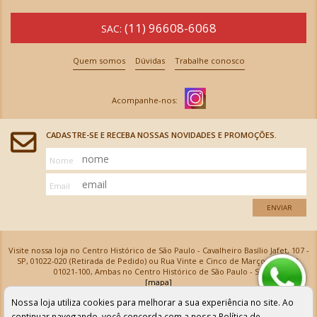
(11) 96608-6068
SAC:
Quem somos
Dúvidas
Trabalhe conosco
CADASTRE-SE E RECEBA NOSSAS NOVIDADES E PROMOÇÕES.
Nome
Email
ENVIAR
Visite nossa loja no Centro Histórico de São Paulo - Cavalheiro Basílio Jafet, 107 -
SP, 01022-020 (Retirada de Pedido) ou Rua Vinte e Cinco de Março, 576 - SP,
01021-100, Ambas no Centro Histórico de São Paulo - SP
[mapa]
Armarinhos Santa Cecília Ltda | CNPJ: 61.069.639/0001-18
Nossa loja utiliza cookies para melhorar a sua experiência no site. Ao
Os preços e as condições de pagamento apresentadas na loja virtual não valem para nossa loja física e
podem sofrer alterações sem aviso prévio. Vendas com cartão de crédito sujeitas a análise e
continuar navegando, você concorda com a nossa
Política de