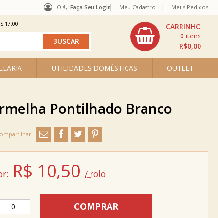
Olá,
Faça Seu Login
Meu Cadastro
Meus Pedidos
S 17:00
0
R$0,00
ELARIA
UTILIDADES DOMÉSTICAS
OUTLET
Vermelha Pontilhado Branco
R$
10,50
or:
/ rolo