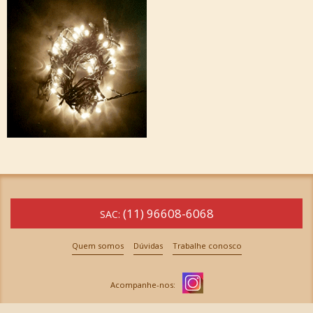
(11) 96608-6068
SAC:
Quem somos
Dúvidas
Trabalhe conosco