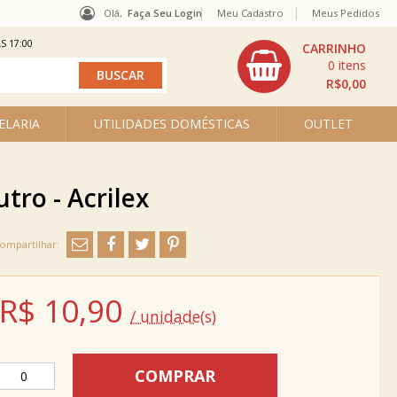
Olá,
Faça Seu Login
Meu Cadastro
Meus Pedidos
S 17:00
0
R$0,00
ELARIA
UTILIDADES DOMÉSTICAS
OUTLET
utro - Acrilex
R$
10,90
/ unidade(s)