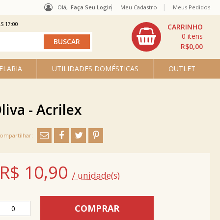
Olá,
Faça Seu Login
Meu Cadastro
Meus Pedidos
S 17:00
0
R$0,00
ELARIA
UTILIDADES DOMÉSTICAS
OUTLET
iva - Acrilex
R$
10,90
/ unidade(s)