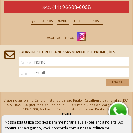
(11) 96608-6068
SAC:
Quem somos
Dúvidas
Trabalhe conosco
CADASTRE-SE E RECEBA NOSSAS NOVIDADES E PROMOÇÕES.
Nome
Email
ENVIAR
Visite nossa loja no Centro Histórico de São Paulo - Cavalheiro Basílio Jafet, 107 -
SP, 01022-020 (Retirada de Pedido) ou Rua Vinte e Cinco de Março, 576 - SP,
01021-100, Ambas no Centro Histórico de São Paulo - SP
[mapa]
Armarinhos Santa Cecília Ltda | CNPJ: 61.069.639/0001-18
Nossa loja utiliza cookies para melhorar a sua experiência no site. Ao
Os preços e as condições de pagamento apresentadas na loja virtual não valem para nossa loja física e
podem sofrer alterações sem aviso prévio. Vendas com cartão de crédito sujeitas a análise e
continuar navegando, você concorda com a nossa
Política de
confirmação de dados.