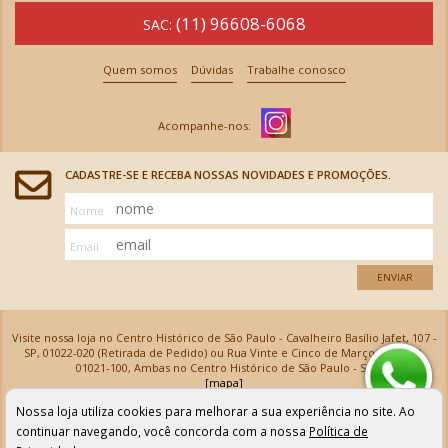
(11) 96608-6068
SAC:
Quem somos
Dúvidas
Trabalhe conosco
CADASTRE-SE E RECEBA NOSSAS NOVIDADES E PROMOÇÕES.
Nome
Email
ENVIAR
Visite nossa loja no Centro Histórico de São Paulo - Cavalheiro Basílio Jafet, 107 -
SP, 01022-020 (Retirada de Pedido) ou Rua Vinte e Cinco de Março, 576 - SP,
01021-100, Ambas no Centro Histórico de São Paulo - SP
[mapa]
Armarinhos Santa Cecília Ltda | CNPJ: 61.069.639/0001-18
Nossa loja utiliza cookies para melhorar a sua experiência no site. Ao
Os preços e as condições de pagamento apresentadas na loja virtual não valem para nossa loja física e
podem sofrer alterações sem aviso prévio. Vendas com cartão de crédito sujeitas a análise e
continuar navegando, você concorda com a nossa
Política de
confirmação de dados.