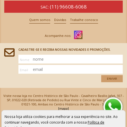
(11) 96608-6068
SAC:
Quem somos
Dúvidas
Trabalhe conosco
CADASTRE-SE E RECEBA NOSSAS NOVIDADES E PROMOÇÕES.
Nome
Email
ENVIAR
Visite nossa loja no Centro Histórico de São Paulo - Cavalheiro Basílio Jafet, 107 -
SP, 01022-020 (Retirada de Pedido) ou Rua Vinte e Cinco de Março, 576 - SP,
01021-100, Ambas no Centro Histórico de São Paulo - SP
[mapa]
Armarinhos Santa Cecília Ltda | CNPJ: 61.069.639/0001-18
Nossa loja utiliza cookies para melhorar a sua experiência no site. Ao
Os preços e as condições de pagamento apresentadas na loja virtual não valem para nossa loja física e
podem sofrer alterações sem aviso prévio. Vendas com cartão de crédito sujeitas a análise e
continuar navegando, você concorda com a nossa
Política de
confirmação de dados.