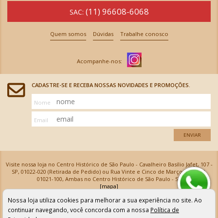
(11) 96608-6068
SAC:
Quem somos
Dúvidas
Trabalhe conosco
CADASTRE-SE E RECEBA NOSSAS NOVIDADES E PROMOÇÕES.
Nome
Email
ENVIAR
Visite nossa loja no Centro Histórico de São Paulo - Cavalheiro Basílio Jafet, 107 -
SP, 01022-020 (Retirada de Pedido) ou Rua Vinte e Cinco de Março, 576 - SP,
01021-100, Ambas no Centro Histórico de São Paulo - SP
[mapa]
Armarinhos Santa Cecília Ltda | CNPJ: 61.069.639/0001-18
Nossa loja utiliza cookies para melhorar a sua experiência no site. Ao
Os preços e as condições de pagamento apresentadas na loja virtual não valem para nossa loja física e
podem sofrer alterações sem aviso prévio. Vendas com cartão de crédito sujeitas a análise e
continuar navegando, você concorda com a nossa
Política de
confirmação de dados.