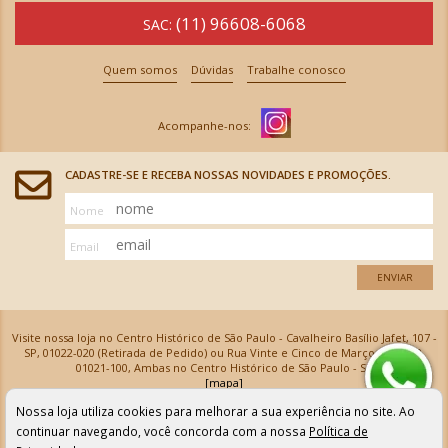
(11) 96608-6068
SAC:
Quem somos
Dúvidas
Trabalhe conosco
CADASTRE-SE E RECEBA NOSSAS NOVIDADES E PROMOÇÕES.
Nome
Email
ENVIAR
Visite nossa loja no Centro Histórico de São Paulo - Cavalheiro Basílio Jafet, 107 -
SP, 01022-020 (Retirada de Pedido) ou Rua Vinte e Cinco de Março, 576 - SP,
01021-100, Ambas no Centro Histórico de São Paulo - SP
[mapa]
Armarinhos Santa Cecília Ltda | CNPJ: 61.069.639/0001-18
Nossa loja utiliza cookies para melhorar a sua experiência no site. Ao
Os preços e as condições de pagamento apresentadas na loja virtual não valem para nossa loja física e
podem sofrer alterações sem aviso prévio. Vendas com cartão de crédito sujeitas a análise e
continuar navegando, você concorda com a nossa
Política de
confirmação de dados.