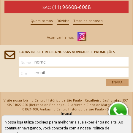
(11) 96608-6068
SAC:
Quem somos
Dúvidas
Trabalhe conosco
CADASTRE-SE E RECEBA NOSSAS NOVIDADES E PROMOÇÕES.
Nome
Email
ENVIAR
Visite nossa loja no Centro Histórico de São Paulo - Cavalheiro Basílio Jafet, 107 -
SP, 01022-020 (Retirada de Pedido) ou Rua Vinte e Cinco de Março, 576 - SP,
01021-100, Ambas no Centro Histórico de São Paulo - SP
[mapa]
Armarinhos Santa Cecília Ltda | CNPJ: 61.069.639/0001-18
Nossa loja utiliza cookies para melhorar a sua experiência no site. Ao
Os preços e as condições de pagamento apresentadas na loja virtual não valem para nossa loja física e
podem sofrer alterações sem aviso prévio. Vendas com cartão de crédito sujeitas a análise e
continuar navegando, você concorda com a nossa
Política de
confirmação de dados.