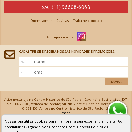
(11) 96608-6068
SAC:
Quem somos
Dúvidas
Trabalhe conosco
CADASTRE-SE E RECEBA NOSSAS NOVIDADES E PROMOÇÕES.
Nome
Email
ENVIAR
Visite nossa loja no Centro Histórico de São Paulo - Cavalheiro Basílio Jafet, 107 -
SP, 01022-020 (Retirada de Pedido) ou Rua Vinte e Cinco de Março, 576 - SP,
01021-100, Ambas no Centro Histórico de São Paulo - SP
[mapa]
Armarinhos Santa Cecília Ltda | CNPJ: 61.069.639/0001-18
Nossa loja utiliza cookies para melhorar a sua experiência no site. Ao
Os preços e as condições de pagamento apresentadas na loja virtual não valem para nossa loja física e
podem sofrer alterações sem aviso prévio. Vendas com cartão de crédito sujeitas a análise e
continuar navegando, você concorda com a nossa
Política de
confirmação de dados.