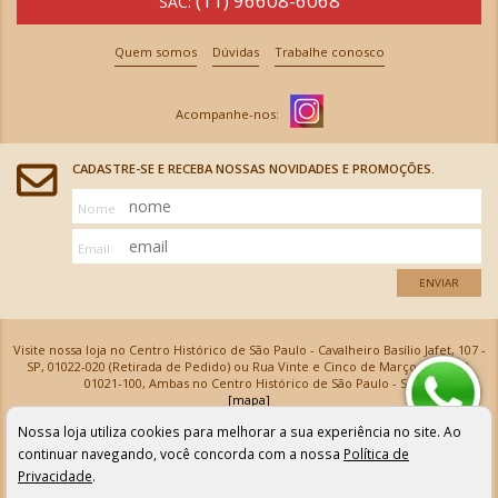
(11) 96608-6068
SAC:
Quem somos
Dúvidas
Trabalhe conosco
CADASTRE-SE E RECEBA NOSSAS NOVIDADES E PROMOÇÕES.
Nome
Email
ENVIAR
Visite nossa loja no Centro Histórico de São Paulo - Cavalheiro Basílio Jafet, 107 -
SP, 01022-020 (Retirada de Pedido) ou Rua Vinte e Cinco de Março, 576 - SP,
01021-100, Ambas no Centro Histórico de São Paulo - SP
[mapa]
Armarinhos Santa Cecília Ltda | CNPJ: 61.069.639/0001-18
Nossa loja utiliza cookies para melhorar a sua experiência no site. Ao
Os preços e as condições de pagamento apresentadas na loja virtual não valem para nossa loja física e
podem sofrer alterações sem aviso prévio. Vendas com cartão de crédito sujeitas a análise e
continuar navegando, você concorda com a nossa
Política de
confirmação de dados.
Privacidade
.