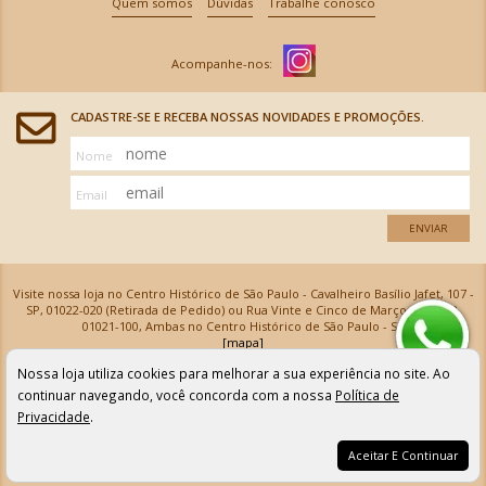
Quem somos
Dúvidas
Trabalhe conosco
CADASTRE-SE E RECEBA NOSSAS NOVIDADES E PROMOÇÕES.
Nome
Email
ENVIAR
Visite nossa loja no Centro Histórico de São Paulo - Cavalheiro Basílio Jafet, 107 -
SP, 01022-020 (Retirada de Pedido) ou Rua Vinte e Cinco de Março, 576 - SP,
01021-100, Ambas no Centro Histórico de São Paulo - SP
[mapa]
Armarinhos Santa Cecília Ltda | CNPJ: 61.069.639/0001-18
Nossa loja utiliza cookies para melhorar a sua experiência no site. Ao
Os preços e as condições de pagamento apresentadas na loja virtual não valem para nossa loja física e
podem sofrer alterações sem aviso prévio. Vendas com cartão de crédito sujeitas a análise e
continuar navegando, você concorda com a nossa
Política de
confirmação de dados.
Privacidade
.
Aceitar E Continuar