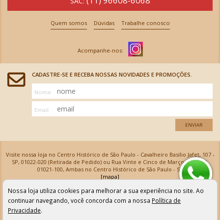
(11) 96608-6068
SAC:
Quem somos
Dúvidas
Trabalhe conosco
CADASTRE-SE E RECEBA NOSSAS NOVIDADES E PROMOÇÕES.
Nome
Email
ENVIAR
Visite nossa loja no Centro Histórico de São Paulo - Cavalheiro Basílio Jafet, 107 -
SP, 01022-020 (Retirada de Pedido) ou Rua Vinte e Cinco de Março, 576 - SP,
01021-100, Ambas no Centro Histórico de São Paulo - SP
[mapa]
Armarinhos Santa Cecília Ltda | CNPJ: 61.069.639/0001-18
Nossa loja utiliza cookies para melhorar a sua experiência no site. Ao
Os preços e as condições de pagamento apresentadas na loja virtual não valem para nossa loja física e
podem sofrer alterações sem aviso prévio. Vendas com cartão de crédito sujeitas a análise e
continuar navegando, você concorda com a nossa
Política de
confirmação de dados.
Privacidade
.