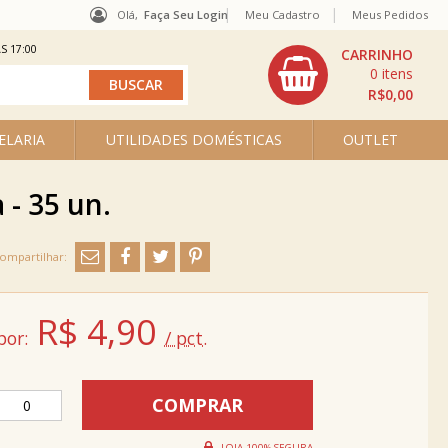
Olá,
Faça Seu Login
Meu Cadastro
Meus Pedidos
S 17:00
0
R$0,00
ELARIA
UTILIDADES DOMÉSTICAS
OUTLET
- 35 un.
R$
4,90
por:
/ pct.