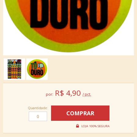
R$
4,90
por:
/ pct.
Quantidade: