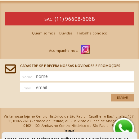
(11) 96608-6068
SAC:
Quem somos
Dúvidas
Trabalhe conosco
CADASTRE-SE E RECEBA NOSSAS NOVIDADES E PROMOÇÕES.
Nome
Email
ENVIAR
Visite nossa loja no Centro Histórico de São Paulo - Cavalheiro Basílio Jafet, 107 -
SP, 01022-020 (Retirada de Pedido) ou Rua Vinte e Cinco de Março, 576 - SP,
01021-100, Ambas no Centro Histórico de São Paulo - SP
[mapa]
Armarinhos Santa Cecília Ltda | CNPJ: 61.069.639/0001-18