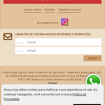
Quem somos
Dúvidas
Trabalhe conosco
CADASTRE-SE E RECEBA NOSSAS NOVIDADES E PROMOÇÕES.
Nome
Email
ENVIAR
Visite nossa loja no Centro Histórico de São Paulo - Cavalheiro Basílio Jafet, 107 -
SP, 01022-020 (Retirada de Pedido) ou Rua Vinte e Cinco de Março, 576 - SP,
01021-100, Ambas no Centro Histórico de São Paulo - SP
[mapa]
Armarinhos Santa Cecília Ltda | CNPJ: 61.069.639/0001-18
Nossa loja utiliza cookies para melhorar a sua experiência no site. Ao
Os preços e as condições de pagamento apresentadas na loja virtual não valem para nossa loja física e
podem sofrer alterações sem aviso prévio. Vendas com cartão de crédito sujeitas a análise e
continuar navegando, você concorda com a nossa
Política de
confirmação de dados.
Privacidade
.