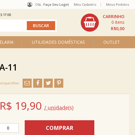
Olá,
Faça Seu Login
Meu Cadastro
Meus Pedidos
S 17:00
0
R$0,00
ELARIA
UTILIDADES DOMÉSTICAS
OUTLET
 A-11
R$
19,90
/ unidade(s)