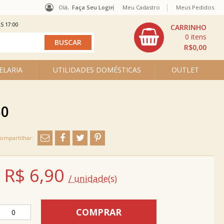
Olá,
Faça Seu Login
Meu Cadastro
Meus Pedidos
S 17:00
0
R$0,00
ELARIA
UTILIDADES DOMÉSTICAS
OUTLET
50
R$
6,90
/ unidade(s)