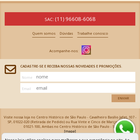
(11) 96608-6068
SAC:
Quem somos
Dúvidas
Trabalhe conosco
CADASTRE-SE E RECEBA NOSSAS NOVIDADES E PROMOÇÕES.
Nome
Email
ENVIAR
Visite nossa loja no Centro Histórico de São Paulo - Cavalheiro Basílio Jafet, 107 -
SP, 01022-020 (Retirada de Pedido) ou Rua Vinte e Cinco de Março, 576 - SP,
01021-100, Ambas no Centro Histórico de São Paulo - SP
[mapa]
Armarinhos Santa Cecília Ltda | CNPJ: 61.069.639/0001-18